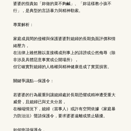
婆婆的指責如「妳做的菜不夠鹹」、「妳這樣教小孩不
行」，是典型的言語暴力與精神勒索。
專業解析：
家庭成員間的侵權與保護婆婆對媳婦的長期負面評價和情
緒壓力，
在法律上雖然難以直接構成刑事上的誹謗或公然侮辱（除
非涉及具體惡意事實或公開場所），
但它確實對媳婦的人格權與精神健康造成了實質損害。
關鍵爭議點—保護令：
若婆婆的行為嚴重到讓媳婦處於長期恐懼或精神遭受重大
威脅，且媳婦已與丈夫分居，
在極端情況下，媳婦（當事人）或許有空間依據《家庭暴
力防治法》聲請保護令，要求婆婆遠離或禁止騷擾。
如何申請保護令，