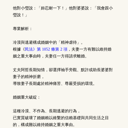
他對小瑩說：「妳忍耐一下！」他對婆婆說：「我會跟小
瑩說！」
專業解析：
冷漠與逃避構成婚姻中的「精神虐待」。
根據《
民法》第 1052 條第 2 項
，夫妻一方有難以維持婚
姻之重大事由時，夫妻任一方得請求離婚。
丈夫阿哲長期知情，卻選擇袖手旁觀、默許或助長婆婆對
妻子的精神折磨，
導致妻子長期處於精神痛苦、尊嚴受損的環境。
婚姻重大破綻：
這種冷漠、不作為、長期逃避的行為，
已實質破壞了婚姻賴以維繫的信賴基礎與共同生活之目
的，構成難以維持婚姻之重大事由。