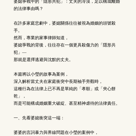
婆媳爭戰中的「隱形共犯」：丈夫的冷漠，足以構成離婚
的法律事由嗎？
在許多家庭悲劇中，婆媳關係往往被視為婚姻的頭號殺
手。
然而，專業的家事律師知道，
婆媳爭戰的背後，往往存在一個更具殺傷力的「隱形共
犯」—
那就是選擇逃避與沈默的丈夫。
本篇將以小瑩的故事為案例，
深入解析當丈夫在家庭衝突中長期袖手旁觀時，
這種行為在法律上已不再是單純的「孝順」或「夾心餅
乾」，
而是可能構成婚姻重大破綻、甚至精神虐待的法律責任。
一、先看婆媳衝突這一端：
婆婆的言詞暴力與界線問題在小瑩的案例中，