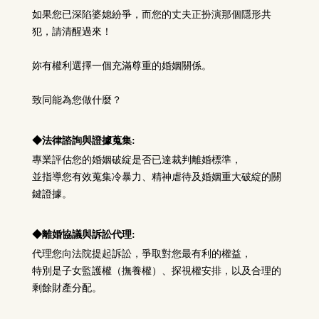
如果您已深陷婆媳紛爭，而您的丈夫正扮演那個隱形共
犯，請清醒過來！
妳有權利選擇一個充滿尊重的婚姻關係。
致同能為您做什麼？
◆
法律諮詢與證據蒐集:
專業評估您的婚姻破綻是否已達裁判離婚標準，
並指導您有效蒐集冷暴力、精神虐待及婚姻重大破綻的關
鍵證據。
◆
離婚協議與訴訟代理:
代理您向法院提起訴訟，爭取對您最有利的權益，
特別是子女監護權（撫養權）、探視權安排，以及合理的
剩餘財產分配。