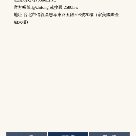
電話:02-27279580LINE
官方帳號:@zhitong 或搜尋 2580law
地址:台北市信義區忠孝東路五段508號20樓（家美國際金
融大樓)