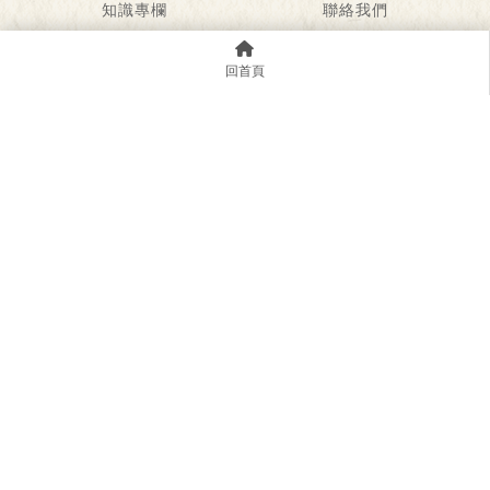
知識專欄
聯絡我們
免費諮詢
隱私政策
家事法專屬諮詢
回首頁
02-27279580
0906736817
02-27279581
legalservice@ulawyer.com.tw
台北市信義區忠孝東路五段508號20樓(家美國際金融
大樓)
律師推薦
律師事務所
法律事務所
台北律師推薦
台北律師事務所
台北法律事務所
信義區律師推薦
信義區律師事務所
信義區法律事務所
Designed by
YKQK
Copyright © 2026
..
累積人氣: 188820